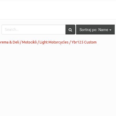
Sortiraj po:
Name
ema & Deli / Motocikli / Light Motorcycles / Ybr125 Custom