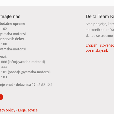
tirajte nas
Delta Team Kr
 dodatne opreme
Smo podjetje, kat
2 102
motornih koles Ya
yamaha-motor.si
danes se trudimo za
rezervnih delov -
2 100
English
slovenšč
yamaha-motor.si
bosanski jezik
vozil
 888 (info@yamaha-motor.si)
1 444
 101 (prodaja@yamaha-motor.si)
2 103
anje enot - delavnica
07 48 82 124
acy policy
-
Legal advice