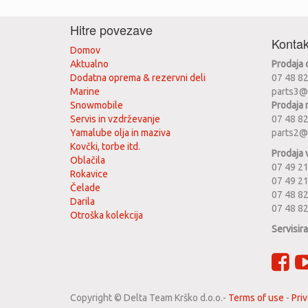
Hitre povezave
Kontak
Domov
Aktualno
Prodaja
Dodatna oprema & rezervni deli
07 48 8
Marine
parts3@
Snowmobile
Prodaja 
Servis in vzdrževanje
07 48 8
Yamalube olja in maziva
parts2@
Kovčki, torbe itd.
Prodaja 
Oblačila
07 49 21
Rokavice
07 49 2
Čelade
07 48 82
Darila
07 48 8
Otroška kolekcija
Servisir
Copyright ©
Delta Team Krško d.o.o.
-
Terms of use
-
Priv