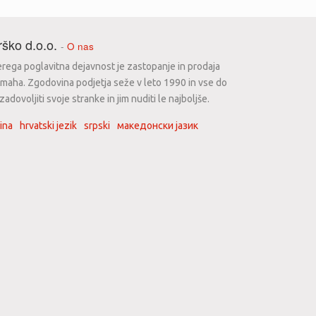
ško d.o.o.
-
O nas
erega poglavitna dejavnost je zastopanje in prodaja
maha. Zgodovina podjetja seže v leto 1990 in vse do
dovoljiti svoje stranke in jim nuditi le najboljše.
ina
hrvatski jezik
srpski
македонски јазик