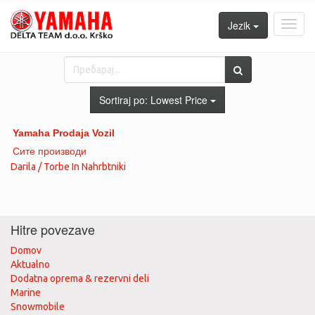
Jezik
Toggl
navig
Sortiraj po:
Lowest Price
Yamaha Prodaja Vozil
Сите производи
Darila / Torbe In Nahrbtniki
Hitre povezave
Domov
Aktualno
Dodatna oprema & rezervni deli
Marine
Snowmobile