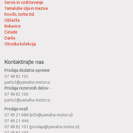
Servis in vzdrževanje
Yamalube olja in maziva
Kovčki, torbe itd.
Oblačila
Rokavice
Čelade
Darila
Otroška kolekcija
Kontaktirajte nas
Prodaja dodatne opreme
07 48 82 102
parts3@yamaha-motor.si
Prodaja rezervnih delov -
07 48 82 100
parts2@yamaha-motor.si
Prodaja vozil
07 49 21 888 (info@yamaha-motor.si)
07 49 21 444
07 48 82 101 (prodaja@yamaha-motor.si)
07 48 82 103