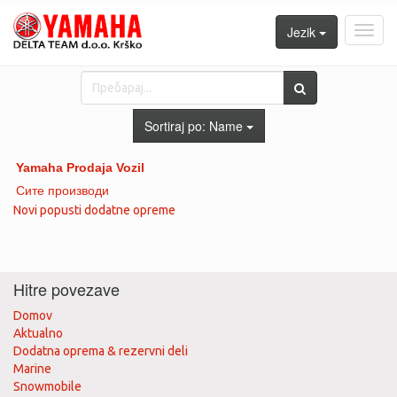
Jezik
Toggl
navig
Sortiraj po:
Name
Yamaha Prodaja Vozil
Сите производи
Novi popusti dodatne opreme
Hitre povezave
Domov
Aktualno
Dodatna oprema & rezervni deli
Marine
Snowmobile