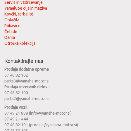
Servis in vzdrževanje
Yamalube olja in maziva
Kovčki, torbe itd.
Oblačila
Rokavice
Čelade
Darila
Otroška kolekcija
Kontaktirajte nas
Prodaja dodatne opreme
07 48 82 102
parts3@yamaha-motor.si
Prodaja rezervnih delov -
07 48 82 100
parts2@yamaha-motor.si
Prodaja vozil
07 49 21 888 (info@yamaha-motor.si)
07 49 21 444
07 48 82 101 (prodaja@yamaha-motor.si)
07 48 82 103