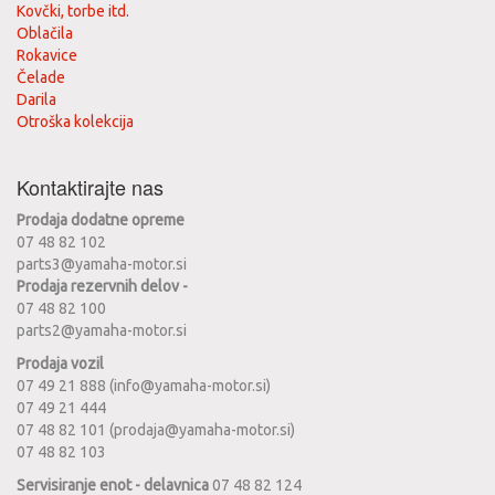
Kovčki, torbe itd.
Oblačila
Rokavice
Čelade
Darila
Otroška kolekcija
Kontaktirajte nas
Prodaja dodatne opreme
07 48 82 102
parts3@yamaha-motor.si
Prodaja rezervnih delov -
07 48 82 100
parts2@yamaha-motor.si
Prodaja vozil
07 49 21 888 (info@yamaha-motor.si)
07 49 21 444
07 48 82 101 (prodaja@yamaha-motor.si)
07 48 82 103
Servisiranje enot - delavnica
07 48 82 124