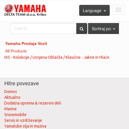
Language
Toggl
navig
Sortiraj po:
Yamaha Prodaja Vozil
All Products
IXS - Kolekcije / Usnjena Oblačila / Klasične - Jakne in Hlače
Hitre povezave
Domov
Aktualno
Dodatna oprema & rezervni deli
Marine
Snowmobile
Servis in vzdrževanje
Yamalube olja in maziva