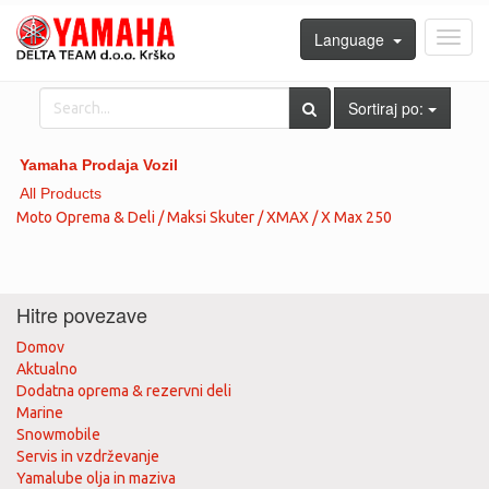
Language
Toggl
navig
Sortiraj po:
Yamaha Prodaja Vozil
All Products
Moto Oprema & Deli / Maksi Skuter / XMAX / X Max 250
Hitre povezave
Domov
Aktualno
Dodatna oprema & rezervni deli
Marine
Snowmobile
Servis in vzdrževanje
Yamalube olja in maziva