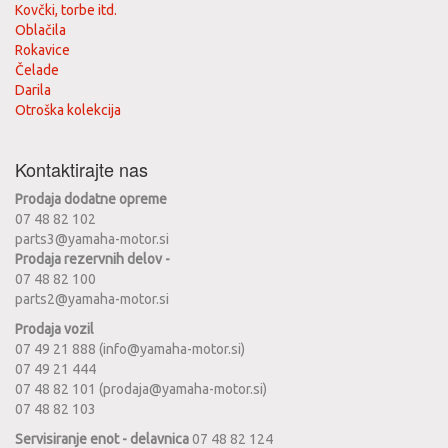
Kovčki, torbe itd.
Oblačila
Rokavice
Čelade
Darila
Otroška kolekcija
Kontaktirajte nas
Prodaja dodatne opreme
07 48 82 102
parts3@yamaha-motor.si
Prodaja rezervnih delov -
07 48 82 100
parts2@yamaha-motor.si
Prodaja vozil
07 49 21 888 (info@yamaha-motor.si)
07 49 21 444
07 48 82 101 (prodaja@yamaha-motor.si)
07 48 82 103
Servisiranje enot - delavnica
07 48 82 124