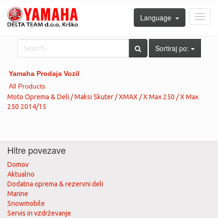
Language
Toggl
navig
Sortiraj po:
Yamaha Prodaja Vozil
All Products
Moto Oprema & Deli / Maksi Skuter / XMAX / X Max 250 / X Max
250 2014/15
Hitre povezave
Domov
Aktualno
Dodatna oprema & rezervni deli
Marine
Snowmobile
Servis in vzdrževanje