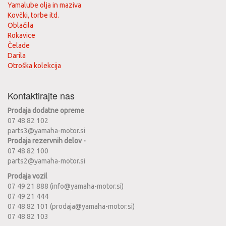
Yamalube olja in maziva
Kovčki, torbe itd.
Oblačila
Rokavice
Čelade
Darila
Otroška kolekcija
Kontaktirajte nas
Prodaja dodatne opreme
07 48 82 102
parts3@yamaha-motor.si
Prodaja rezervnih delov -
07 48 82 100
parts2@yamaha-motor.si
Prodaja vozil
07 49 21 888 (info@yamaha-motor.si)
07 49 21 444
07 48 82 101 (prodaja@yamaha-motor.si)
07 48 82 103