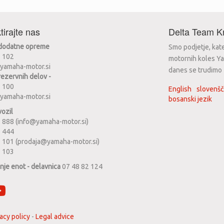
tirajte nas
Delta Team Kr
 dodatne opreme
Smo podjetje, kat
2 102
motornih koles Ya
yamaha-motor.si
danes se trudimo za
rezervnih delov -
2 100
English
slovenšč
yamaha-motor.si
bosanski jezik
vozil
 888 (info@yamaha-motor.si)
1 444
 101 (prodaja@yamaha-motor.si)
2 103
anje enot - delavnica
07 48 82 124
acy policy
-
Legal advice