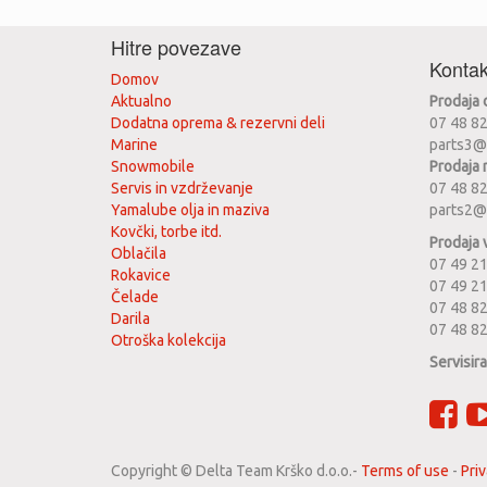
Hitre povezave
Kontak
Domov
Aktualno
Prodaja
Dodatna oprema & rezervni deli
07 48 8
Marine
parts3@
Snowmobile
Prodaja 
Servis in vzdrževanje
07 48 8
Yamalube olja in maziva
parts2@
Kovčki, torbe itd.
Prodaja 
Oblačila
07 49 21
Rokavice
07 49 2
Čelade
07 48 82
Darila
07 48 8
Otroška kolekcija
Servisir
Copyright ©
Delta Team Krško d.o.o.
-
Terms of use
-
Priv