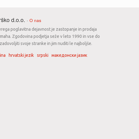
ško d.o.o.
-
O nas
erega poglavitna dejavnost je zastopanje in prodaja
maha. Zgodovina podjetja seže v leto 1990 in vse do
dovoljiti svoje stranke in jim nuditi le najboljše.
ina
hrvatski jezik
srpski
македонски јазик