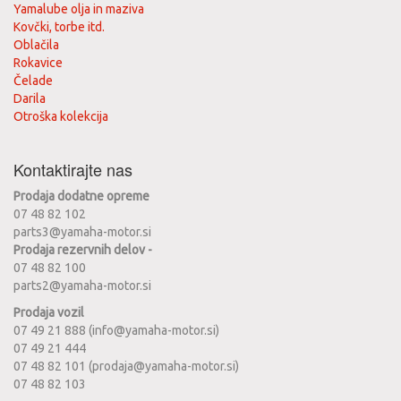
Yamalube olja in maziva
Kovčki, torbe itd.
Oblačila
Rokavice
Čelade
Darila
Otroška kolekcija
Kontaktirajte nas
Prodaja dodatne opreme
07 48 82 102
parts3@yamaha-motor.si
Prodaja rezervnih delov -
07 48 82 100
parts2@yamaha-motor.si
Prodaja vozil
07 49 21 888 (info@yamaha-motor.si)
07 49 21 444
07 48 82 101 (prodaja@yamaha-motor.si)
07 48 82 103