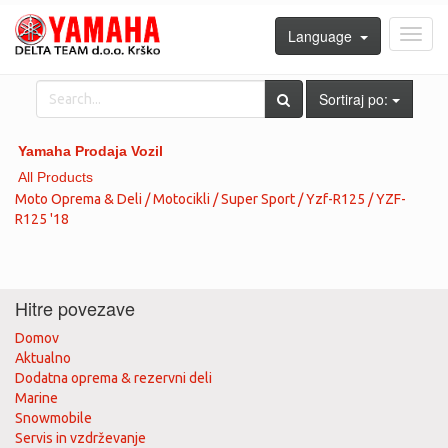
Language
Toggl
navig
Sortiraj po:
Yamaha Prodaja Vozil
All Products
Moto Oprema & Deli / Motocikli / Super Sport / Yzf-R125 / YZF-
R125 '18
Hitre povezave
Domov
Aktualno
Dodatna oprema & rezervni deli
Marine
Snowmobile
Servis in vzdrževanje