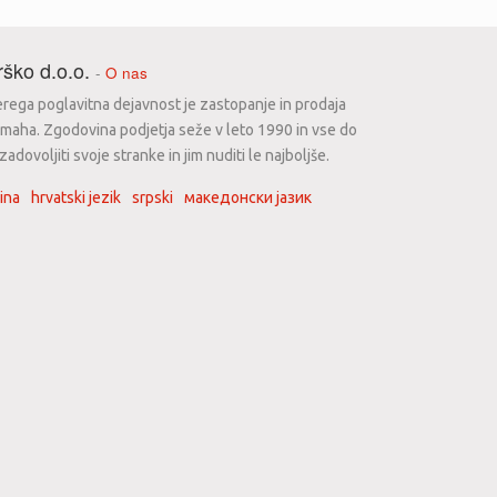
ško d.o.o.
-
O nas
erega poglavitna dejavnost je zastopanje in prodaja
maha. Zgodovina podjetja seže v leto 1990 in vse do
dovoljiti svoje stranke in jim nuditi le najboljše.
ina
hrvatski jezik
srpski
македонски јазик