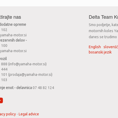
tirajte nas
Delta Team Kr
 dodatne opreme
Smo podjetje, kat
2 102
motornih koles Ya
yamaha-motor.si
danes se trudimo za
rezervnih delov -
2 100
English
slovenšč
yamaha-motor.si
bosanski jezik
vozil
 888 (info@yamaha-motor.si)
1 444
 101 (prodaja@yamaha-motor.si)
2 103
anje enot - delavnica
07 48 82 124
acy policy
-
Legal advice