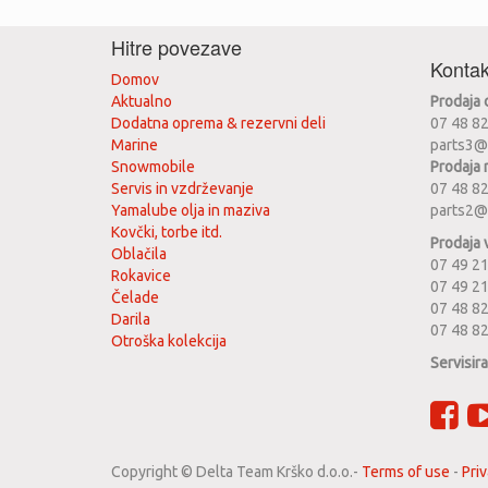
Hitre povezave
Kontak
Domov
Aktualno
Prodaja
Dodatna oprema & rezervni deli
07 48 8
Marine
parts3@
Snowmobile
Prodaja 
Servis in vzdrževanje
07 48 8
Yamalube olja in maziva
parts2@
Kovčki, torbe itd.
Prodaja 
Oblačila
07 49 21
Rokavice
07 49 2
Čelade
07 48 82
Darila
07 48 8
Otroška kolekcija
Servisir
Copyright ©
Delta Team Krško d.o.o.
-
Terms of use
-
Priv