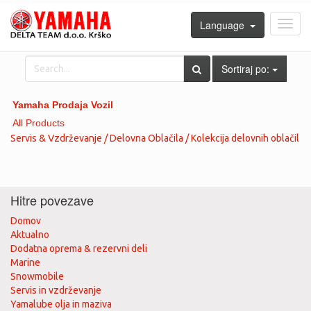
Language
Toggl
navig
Sortiraj po:
Yamaha Prodaja Vozil
All Products
Servis & Vzdrževanje / Delovna Oblačila / Kolekcija delovnih oblačil
Hitre povezave
Domov
Aktualno
Dodatna oprema & rezervni deli
Marine
Snowmobile
Servis in vzdrževanje
Yamalube olja in maziva