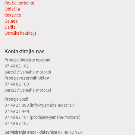
Kovčki, torbe itd.
Oblačila
Rokavice
Čelade
Darila
Otroška kolekcija
Kontaktirajte nas
Prodaja dodatne opreme
07 48 82 102
parts3@yamaha-motor.si
Prodaja rezervnih delov -
07 48 82 100
parts2@yamaha-motor.si
Prodaja vozil
07 49 21 888 (info@yamaha-motor.si)
07 49 21 444
07 48 82 101 (prodaja@yamaha-motor.si)
07 48 82 103
Servisiranje enot - delavnica
07 48 82 124