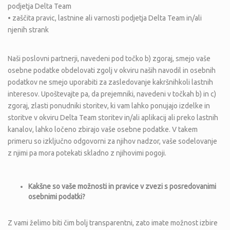
podjetja Delta Team
• zaščita pravic, lastnine ali varnosti podjetja Delta Team in/ali
njenih strank
Naši poslovni partnerji, navedeni pod točko b) zgoraj, smejo vaše
osebne podatke obdelovati zgolj v okviru naših navodil in osebnih
podatkov ne smejo uporabiti za zasledovanje kakršnihkoli lastnih
interesov. Upoštevajte pa, da prejemniki, navedeni v točkah b) in c)
zgoraj, zlasti ponudniki storitev, ki vam lahko ponujajo izdelke in
storitve v okviru Delta Team storitev in/ali aplikacij ali preko lastnih
kanalov, lahko ločeno zbirajo vaše osebne podatke. V takem
primeru so izključno odgovorni za njihov nadzor, vaše sodelovanje
z njimi pa mora potekati skladno z njihovimi pogoji.
Kak
š
ne so va
š
e mo
ž
nosti in pravice v zvezi s posredovanimi
osebnimi podatki?
Z vami želimo biti čim bolj transparentni, zato imate možnost izbire