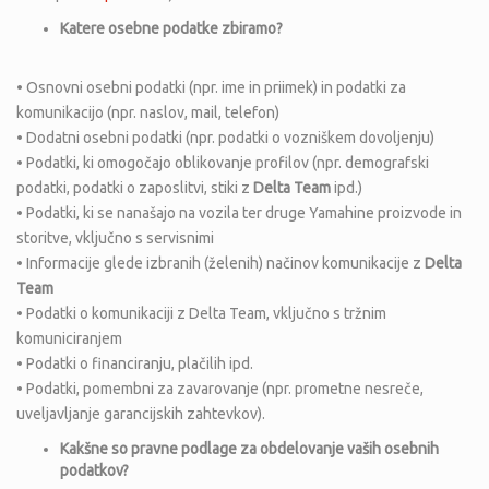
Katere osebne podatke zbiramo?
• Osnovni osebni podatki (npr. ime in priimek) in podatki za
komunikacijo (npr. naslov, mail, telefon)
• Dodatni osebni podatki (npr. podatki o vozniškem dovoljenju)
• Podatki, ki omogočajo oblikovanje profilov (npr. demografski
podatki, podatki o zaposlitvi, stiki z
Delta Team
ipd.)
• Podatki, ki se nanašajo na vozila ter druge Yamahine proizvode in
storitve, vključno s servisnimi
• Informacije glede izbranih (želenih) načinov komunikacije z
Delta
Team
• Podatki o komunikaciji z Delta Team, vključno s tržnim
komuniciranjem
• Podatki o financiranju, plačilih ipd.
• Podatki, pomembni za zavarovanje (npr. prometne nesreče,
uveljavljanje garancijskih zahtevkov).
Kak
š
ne so pravne podlage za obdelovanje va
š
ih osebnih
podatkov?