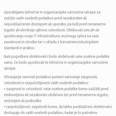
Uporabljamo tehnične in organizacijske varnostne ukrepe za
zaščito vaših osebnih podatkov pred nezakonitim ali
nepooblaščenim dostopom ali uporabo, pa tudi pred nenamerno
izgubo ali okrnitvijo njihove celovitosti. Oblikovali smo jih ob
upoštevanju svoje IT infrastrukture, možnega vpliva na vašo
zasebnost in stroške ter v skladu s trenutnimi industrijskimi
standardi in prakso.
Naši pogodbeni obdelovalci bodo obdelovali vaše osebne podatke
samo, če bodo upoštevali te tehnične in organizacijske varnostne
ukrepe.
Ohranjanje varnosti podatkov pomeni varovanje zaupnosti,
celovitosti in razpoložljivosti vaših osebnih podatkov:
• zaupnost in celovitost: vaše osebne podatke bomo zaščitili pred
nedovoljeno ali nezakonito obdelavo ter pred nenamerno izgubo,
uničenjem ali poškodbo
• razpoložljivost: zagotovili bomo, da lahko pooblaščeni obdelovalci
dostopajo do vaših osebnih podatkov, kadar je to potrebno.