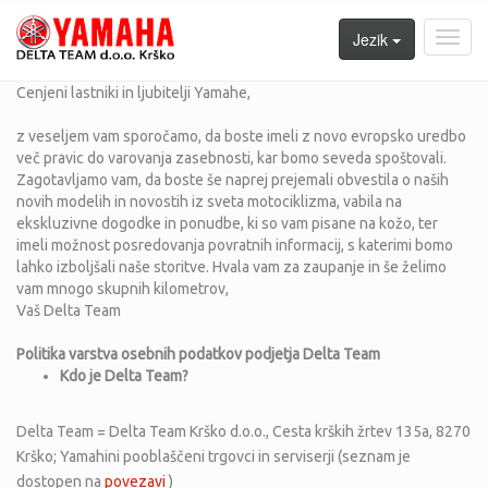
Jezik
Toggl
navig
Cenjeni lastniki in ljubitelji Yamahe,
z veseljem vam sporočamo, da boste imeli z novo evropsko uredbo
več pravic do varovanja zasebnosti, kar bomo seveda spoštovali.
Zagotavljamo vam, da boste še naprej prejemali obvestila o naših
novih modelih in novostih iz sveta motociklizma, vabila na
ekskluzivne dogodke in ponudbe, ki so vam pisane na kožo, ter
imeli možnost posredovanja povratnih informacij, s katerimi bomo
lahko izboljšali naše storitve. Hvala vam za zaupanje in še želimo
vam mnogo skupnih kilometrov,
Vaš Delta Team
Politika varstva osebnih podatkov podjetja Delta Team
Kdo je
Delta Team
?
Delta Team = Delta Team Krško d.o.o., Cesta krških žrtev 135a, 8270
Krško; Yamahini pooblaščeni trgovci in serviserji (seznam je
dostopen na
povezavi
)