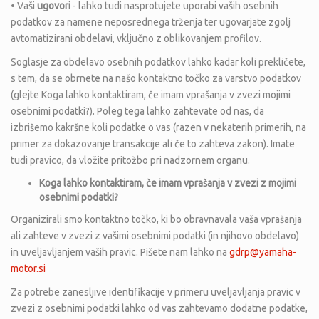
• Vaši
ugovori
- lahko tudi nasprotujete uporabi vaših osebnih
podatkov za namene neposrednega trženja ter ugovarjate zgolj
avtomatizirani obdelavi, vključno z oblikovanjem profilov.
Soglasje za obdelavo osebnih podatkov lahko kadar koli prekličete,
s tem, da se obrnete na našo kontaktno točko za varstvo podatkov
(glejte Koga lahko kontaktiram, če imam vprašanja v zvezi mojimi
osebnimi podatki?). Poleg tega lahko zahtevate od nas, da
izbrišemo kakršne koli podatke o vas (razen v nekaterih primerih, na
primer za dokazovanje transakcije ali če to zahteva zakon). Imate
tudi pravico, da vložite pritožbo pri nadzornem organu.
Koga lahko kontaktiram, če imam vprašanja v zvezi z mojimi
osebnimi podatki?
Organizirali smo kontaktno točko, ki bo obravnavala vaša vprašanja
ali zahteve v zvezi z vašimi osebnimi podatki (in njihovo obdelavo)
in uveljavljanjem vaših pravic. Pišete nam lahko na
gdrp@yamaha-
motor.si
Za potrebe zanesljive identifikacije v primeru uveljavljanja pravic v
zvezi z osebnimi podatki lahko od vas zahtevamo dodatne podatke,