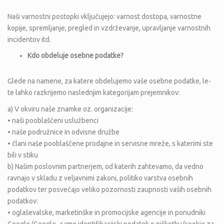
Naši varnostni postopki vključujejo: varnost dostopa, varnostne
kopije, spremljanje, pregled in vzdrževanje, upravljanje varnostnih
incidentov itd.
Kdo obdeluje osebne podatke?
Glede na namene, za katere obdelujemo vaše osebne podatke, le-
te lahko razkrijemo naslednjim kategorijam prejemnikov:
a) V okviru naše znamke oz. organizacije:
• naši pooblaščeni uslužbenci
• naše podružnice in odvisne družbe
• člani naše pooblaščene prodajne in servisne mreže, s katerimi ste
bili v stiku
b) Našim poslovnim partnerjem, od katerih zahtevamo, da vedno
ravnajo v skladu z veljavnimi zakoni, politiko varstva osebnih
podatkov ter posvečajo veliko pozornosti zaupnosti vaših osebnih
podatkov:
• oglaševalske, marketinške in promocijske agencije in ponudniki