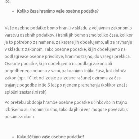
itd.
Koliko
č
asa hranimo va
š
e osebne podatke?
Vaše osebne podatke bomo hranili v skladu z veljavnim zakonom o
varstvu osebnih podatkov. Hranili jih bomo samo toliko časa, kolikor
je to potrebno za namene, za katere jih obdelujemo, ali za ravnanje
v skladu z zakonom. Tako osebne podatke, ki jih obdelujemo na
podlagi vaše osebne privolitve, hranimo trajno, do vašega preklica.
Osebne podatke, ki jih obdelujemo na podlagi zakona ali
pogodbenega odnosa z vami, pa hranimo toliko časa, kot določa
zakon (npr. 10 let od izdaje za izdane račune) oziroma za čas
trajanja pogodbe in še 5 let po njenem prenehanju (kolikor znaša
splošni zastaralni rok).
Po preteku obdobja hrambe osebne podatke učinkovito in trajno
izbrišemo ali anonimiziramo, tako da jih ni več mogoče povezati s
posameznikom.
Kako
šč
itimo va
š
e osebne podatke?