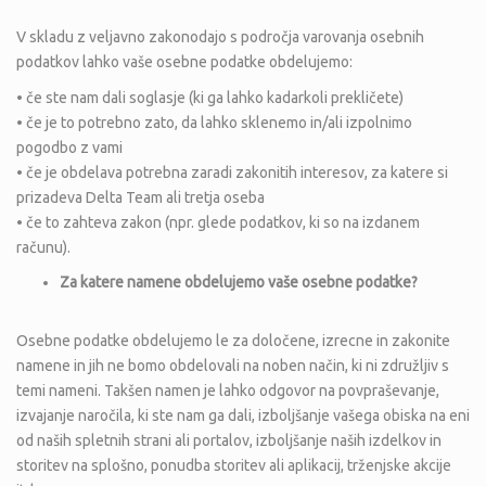
V skladu z veljavno zakonodajo s področja varovanja osebnih
podatkov lahko vaše osebne podatke obdelujemo:
• če ste nam dali soglasje (ki ga lahko kadarkoli prekličete)
• če je to potrebno zato, da lahko sklenemo in/ali izpolnimo
pogodbo z vami
• če je obdelava potrebna zaradi zakonitih interesov, za katere si
prizadeva Delta Team ali tretja oseba
• če to zahteva zakon (npr. glede podatkov, ki so na izdanem
računu).
Za katere namene obdelujemo va
š
e osebne podatke?
Osebne podatke obdelujemo le za določene, izrecne in zakonite
namene in jih ne bomo obdelovali na noben način, ki ni združljiv s
temi nameni. Takšen namen je lahko odgovor na povpraševanje,
izvajanje naročila, ki ste nam ga dali, izboljšanje vašega obiska na eni
od naših spletnih strani ali portalov, izboljšanje naših izdelkov in
storitev na splošno, ponudba storitev ali aplikacij, trženjske akcije