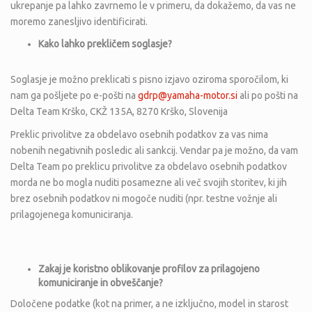
ukrepanje pa lahko zavrnemo le v primeru, da dokažemo, da vas ne
moremo zanesljivo identificirati.
Kako lahko prekličem soglasje?
Soglasje je možno preklicati s pisno izjavo oziroma sporočilom, ki
nam ga pošljete po e-pošti na
gdrp@yamaha-motor.si
ali po pošti na
Delta Team Krško, CKŽ 135A, 8270 Krško, Slovenija
Preklic privolitve za obdelavo osebnih podatkov za vas nima
nobenih negativnih posledic ali sankcij. Vendar pa je možno, da vam
Delta Team po preklicu privolitve za obdelavo osebnih podatkov
morda ne bo mogla nuditi posamezne ali več svojih storitev, ki jih
brez osebnih podatkov ni mogoče nuditi (npr. testne vožnje ali
prilagojenega komuniciranja.
Zakaj je koristno oblikovanje profilov za prilagojeno
komuniciranje in obve
šč
anje?
Določene podatke (kot na primer, a ne izključno, model in starost