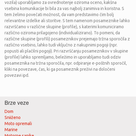
vozila) uporabljamo za ovrednotenje oziroma oceno, kakšna
vsebina komunikacije bi bila za vas najbolj zanimiva in koristna. S
tem želimo povečati možnost, da vam predstavimo čim bolj
relevantne izdelke ali storitve. S tem namenom posameznike lahko
razvrščamo v različne skupine (profile), s katerimi komuniciramo
različno oziroma prilagojeno (individualizirano). To pomeni, da
različne skupine (profili) posameznikov prejemajo tržna sporočila z
različno vsebino, lahko tudi vključno z nakupnimi pogoji (npr.
popusti ali plačilni pogoji). Pri razvrščanju posameznikov v skupine
(profile) lahko spremljamo, beležimo in uporabljamo tudi odziv
posameznika na tržna sporočila, npr. odpiranje e-poštnih sporočil,
kliki na povezave, čas, ki ga posameznik preživi na določeni
povezavi ipd.
Brze veze
Dom
Sniiženo
Moto opremali
Marine
Motorne sanjke