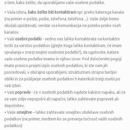
o tem, kako želite, da uporabljamo vaše osebne podatke.
• Vaša izbira,
kako želite biti kontaktirani
npr. preko katerega kanala
(na primer e-pošte, pošte, telefona, telefona ...). Vaše želje bomo
skušali upoštevati, vendar vsa komunikacija ne poteka preko vseh
kanalov.
• Vaši
osebni podatki
- vedno nas lahko kontaktirate na kontaktni
točki za varstvo podatkov (glejte Koga lahko kontaktiram, če imam
vprašanja v zvezi mojimi osebnimi podatki?), da ugotovite, katere
vaše osebne podatke imamo in njihov izvor. Pod določenimi pogoji
imate pravico prejeti izpis osebnih podatkov, ki ste nam jih
posredovali, v običajno uporabljeni, strukturirani strojno berljivi
obliki in za pošiljanje osebnih podatkov h katerikoli tretji osebi po
vaši izbiri.
• Vaši
popravki
- če v osebnih podatkih najdete kakšno napako, ali če
se vam zdijo nepopolni ali napačni, lahko zahtevate popravek ali
dopolnitev.
• Vaše
omejitve
– lahko zahtevate omejitev obdelave osebnih
podatkov (na primer, medtem ko se preverja točnost vaših osebnih
podatkov)