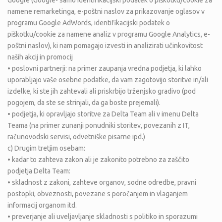
Google (Google- samo identifikacijski podatek o piškotku/cookie za
namene remarketinga, e-poštni naslov za prikazovanje oglasov v
programu Google AdWords, identifikacijski podatek o
piškotku/cookie za namene analiz v programu Google Analytics, e-
poštni naslov), ki nam pomagajo izvesti in analizirati učinkovitost
naših akcij in promocij
• poslovni partnerji: na primer zaupanja vredna podjetja, ki lahko
uporabljajo vaše osebne podatke, da vam zagotovijo storitve in/ali
izdelke, ki ste jih zahtevali ali priskrbijo trženjsko gradivo (pod
pogojem, da ste se strinjali, da ga boste prejemali).
• podjetja, ki opravljajo storitve za Delta Team ali v imenu Delta
Teama (na primer zunanji ponudniki storitev, povezanih z IT,
računovodski servisi, odvetniške pisarne ipd.)
c) Drugim tretjim osebam:
• kadar to zahteva zakon ali je zakonito potrebno za zaščito
podjetja Delta Team:
• skladnost z zakoni, zahteve organov, sodne odredbe, pravni
postopki, obveznosti, povezane s poročanjem in vlaganjem
informacij organom itd.
• preverjanje ali uveljavljanje skladnosti s politiko in sporazumi