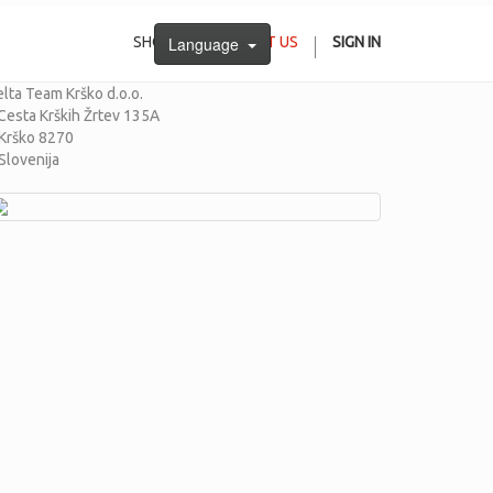
SHOP
Language
CONTACT US
SIGN IN
lta Team Krško d.o.o.
Cesta Krških Žrtev 135A
rško 8270
lovenija