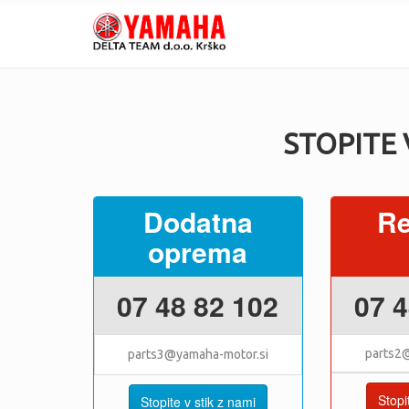
STOPITE 
Dodatna
Re
oprema
07 48 82 102
07 4
parts2
parts3@yamaha-motor.si
Stopi
Stopite v stik z nami