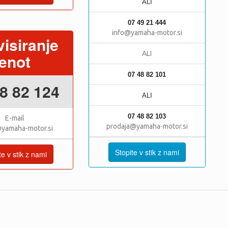
ALI
07 49 21 444
info@yamaha-motor.si
visiranje
ALI
enot
07 48 82 101
8 82 124
ALI
07 48 82 103
E-mail
prodaja@yamaha-motor.si
@yamaha-motor.si
Stopite v stik z nami
te v stik z nami