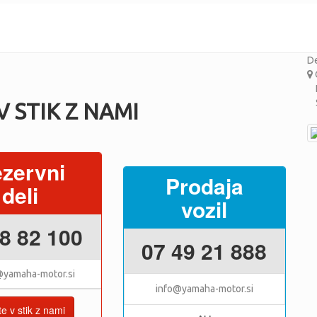
De
K
S
V STIK Z NAMI
zervni
Prodaja
deli
vozil
8 82 100
07 49 21 888
@yamaha-motor.si
info@yamaha-motor.si
te v stik z nami