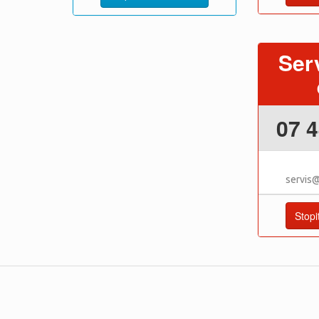
Ser
07 4
servis
Stopi