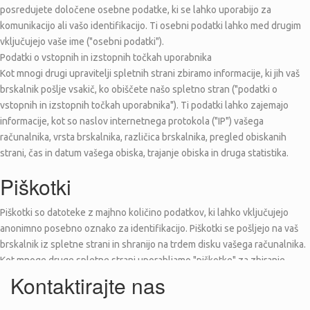
posredujete določene osebne podatke, ki se lahko uporabijo za
komunikacijo ali vašo identifikacijo. Ti osebni podatki lahko med drugim
vključujejo vaše ime ("osebni podatki").
Podatki o vstopnih in izstopnih točkah uporabnika
Kot mnogi drugi upravitelji spletnih strani zbiramo informacije, ki jih vaš
brskalnik pošlje vsakič, ko obiščete našo spletno stran ("podatki o
vstopnih in izstopnih točkah uporabnika"). Ti podatki lahko zajemajo
informacije, kot so naslov internetnega protokola ("IP") vašega
računalnika, vrsta brskalnika, različica brskalnika, pregled obiskanih
strani, čas in datum vašega obiska, trajanje obiska in druga statistika.
Piškotki
Piškotki so datoteke z majhno količino podatkov, ki lahko vključujejo
anonimno posebno oznako za identifikacijo. Piškotki se pošljejo na vaš
brskalnik iz spletne strani in shranijo na trdem disku vašega računalnika.
Kot mnoge druge spletne strani uporabljamo "piškotke" za zbiranje
informacij. V nastavitvah svojega brskalnika lahko izberete možnost o
Kontaktirajte nas
zavrnitvi vseh piškotkov ali prejemu obvestila, kadar je piškotek poslan.
Vendar, če piškotkov ne sprejmete, se lahko zgodi, da nekaterih delov