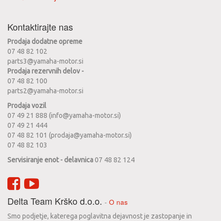
Kontaktirajte nas
Prodaja dodatne opreme
07 48 82 102
parts3@yamaha-motor.si
Prodaja rezervnih delov -
07 48 82 100
parts2@yamaha-motor.si
Prodaja vozil
07 49 21 888 (info@yamaha-motor.si)
07 49 21 444
07 48 82 101 (prodaja@yamaha-motor.si)
07 48 82 103
Servisiranje enot - delavnica
07 48 82 124
Delta Team Krško d.o.o.
-
O nas
Smo podjetje, katerega poglavitna dejavnost je zastopanje in