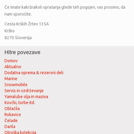
našega spletnega mesta ne boste mogli uporabljati.
Če imate kakršnakoli vprašanja glede teh pogojev, vas prosimo, da
nam sporočite.
Varnost
Cesta Krških Žrtev 135A
Krško
Varnost vaših osebnih podatkov je za nas izjemnega pomena, toda ne
8270
Slovenija
pozabite, da noben način internetnega prenosa oziroma način
elektronskega shranjevanja ni 100% varen. Čeprav si prizadevamo za
Hitre povezave
uporabo komercialno sprejemljivih sredstev za zaščito vaših osebnih
podatkov, pa njihove popolne varnosti ne moremo zagotoviti.
Domov
Aktualno
Spremembe, ki se nanašajo na
Dodatna oprema & rezervni deli
Marine
pravilnik o zasebnosti
Snowmobile
Servis in vzdrževanje
Ta pravila o zasebnosti je potrebno od časa do časa posodobiti. O vseh
Yamalube olja in maziva
spremembah vas bomo obvestili z objavo novega pravilnika o zasebnosti
Kovčki, torbe itd.
na spletni strani. Svetujemo vam, da omenjena pravila redno
Oblačila
Rokavice
pregledujete iz razloga morebitnih sprememb.
Čelade
Darila
Otroška kolekcija