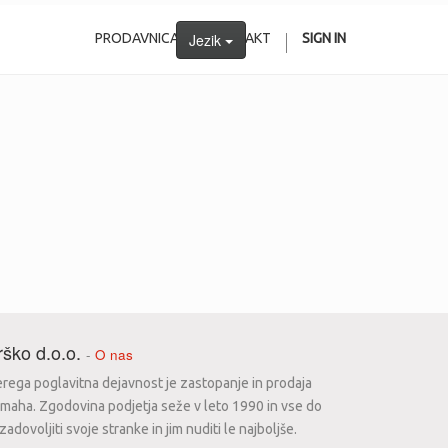
PRODAVNICA
Jezik
KONTAKT
SIGN IN
ško d.o.o.
-
O nas
erega poglavitna dejavnost je zastopanje in prodaja
maha. Zgodovina podjetja seže v leto 1990 in vse do
dovoljiti svoje stranke in jim nuditi le najboljše.