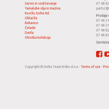
Servis in vzdrževanje
07 48 8
Yamalube olja in maziva
parts2@
Kovčki, torbe itd.
Prodaja 
Oblačila
07 49 21
Rokavice
07 49 2
Čelade
07 48 82
Darila
07 48 8
Otroška kolekcija
Servisir
Copyright ©
Delta Team Krško d.o.o.
-
Terms of use
-
Priv