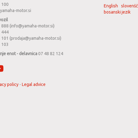
2 100
English
slovenšč
yamaha-motor.si
bosanski jezik
vozil
 888 (info@yamaha-motor.si)
1 444
 101 (prodaja@yamaha-motor.si)
2 103
anje enot - delavnica
07 48 82 124
acy policy
-
Legal advice