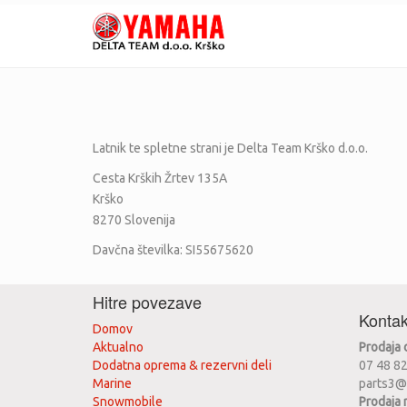
Latnik te spletne strani je
Delta Team Krško d.o.o.
Cesta Krških Žrtev 135A
Krško
8270
Slovenija
Davčna številka:
SI55675620
Hitre povezave
Kontak
Domov
Aktualno
Prodaja
Dodatna oprema & rezervni deli
07 48 8
Marine
parts3@
Snowmobile
Prodaja 