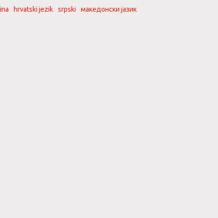
ina
hrvatski jezik
srpski
македонски јазик