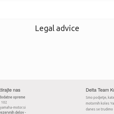
Legal advice
tirajte nas
Delta Team Kr
 dodatne opreme
Smo podjetje, kat
2 102
motornih koles Ya
yamaha-motor.si
danes se trudimo za
rezervnih delov -