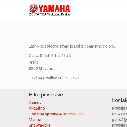
Latnik te spletne strani je
Delta Team Krško d.o.o.
Cesta Krških Žrtev 135A
Krško
8270
Slovenija
Davčna številka:
SI55675620
Hitre povezave
Kontak
Domov
Aktualno
Prodaja
Dodatna oprema & rezervni deli
07 48 8
Marine
parts3@
Snowmobile
Prodaja 