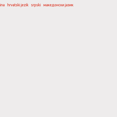
ina
hrvatski jezik
srpski
македонски јазик