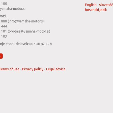
2 100
English
slovenšč
yamaha-motor.si
bosanski jezik
vozil
 888 (info@yamaha-motor.si)
1 444
 101 (prodaja@yamaha-motor.si)
2 103
anje enot - delavnica
07 48 82 124
Terms of use
-
Privacy policy
-
Legal advice