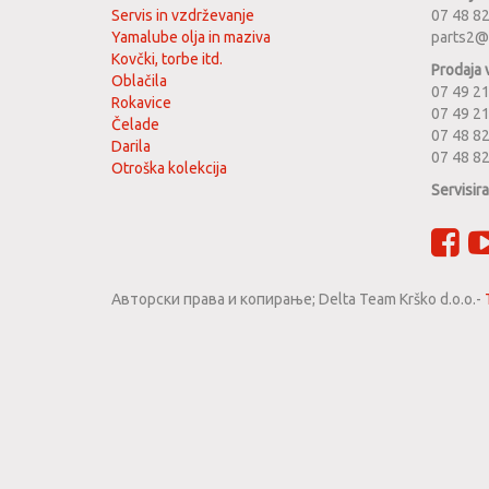
Servis in vzdrževanje
07 48 8
Yamalube olja in maziva
parts2@
Kovčki, torbe itd.
Prodaja 
Oblačila
07 49 21
Rokavice
07 49 2
Čelade
07 48 82
Darila
07 48 8
Otroška kolekcija
Servisir
Авторски права и копирање;
Delta Team Krško d.o.o.
-