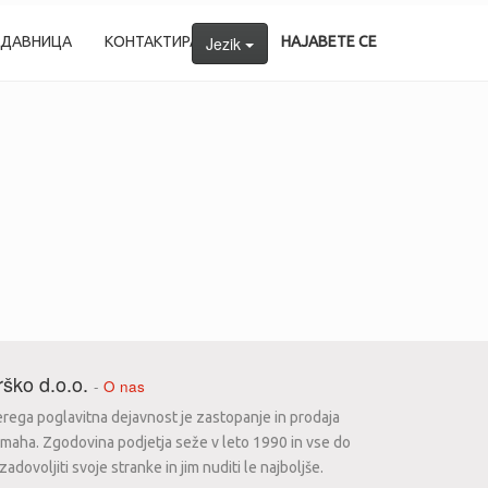
ОДАВНИЦА
КОНТАКТИРАЈТЕ НÉ
Jezik
НАЈАВЕТЕ СЕ
ško d.o.o.
-
O nas
erega poglavitna dejavnost je zastopanje in prodaja
maha. Zgodovina podjetja seže v leto 1990 in vse do
dovoljiti svoje stranke in jim nuditi le najboljše.