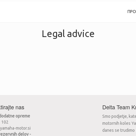
ПР
Legal advice
tirajte nas
Delta Team Kr
 dodatne opreme
Smo podjetje, kat
2 102
motornih koles Ya
yamaha-motor.si
danes se trudimo za
rezervnih delov -