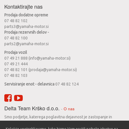
Kontaktirajte nas
Prodaja dodatne opreme
07 48 82 102
parts3@yamaha-motor.si
Prodaja rezervnih delov -
07 48 82 100
parts2@yamaha-motor.si
Prodaja vozil
07 49 21 888 (info@yamaha-motor.si)
07 49 21 444
07 48 82 101 (prodaja@yamaha-motor.si)
07 48 82 103
Servisiranje enot - delavnica
07 48 82 124
Delta Team Krško d.o.o.
-
O nas
Smo podjetje, katerega poglavitna dejavnost je zastopanje in
prodaja motornih koles Yamaha. Zgodovina podjetja seže v leto
Kolačiće upotrebljavamo, kako bismo Vam pružili najbolje iskustvo na