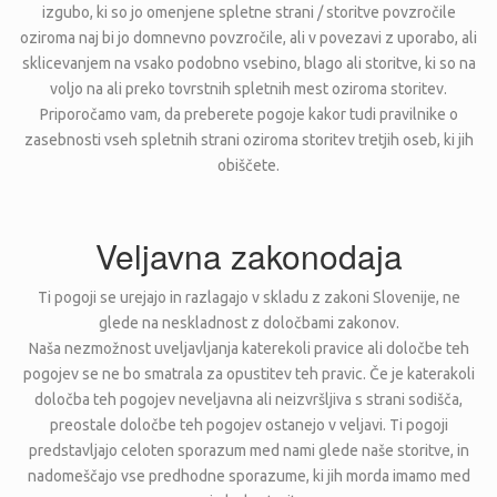
izgubo, ki so jo omenjene spletne strani / storitve povzročile
oziroma naj bi jo domnevno povzročile, ali v povezavi z uporabo, ali
sklicevanjem na vsako podobno vsebino, blago ali storitve, ki so na
voljo na ali preko tovrstnih spletnih mest oziroma storitev.
Priporočamo vam, da preberete pogoje kakor tudi pravilnike o
zasebnosti vseh spletnih strani oziroma storitev tretjih oseb, ki jih
obiščete.
Veljavna zakonodaja
Ti pogoji se urejajo in razlagajo v skladu z zakoni Slovenije, ne
glede na neskladnost z določbami zakonov.
Naša nezmožnost uveljavljanja katerekoli pravice ali določbe teh
pogojev se ne bo smatrala za opustitev teh pravic. Če je katerakoli
določba teh pogojev neveljavna ali neizvršljiva s strani sodišča,
preostale določbe teh pogojev ostanejo v veljavi. Ti pogoji
predstavljajo celoten sporazum med nami glede naše storitve, in
nadomeščajo vse predhodne sporazume, ki jih morda imamo med