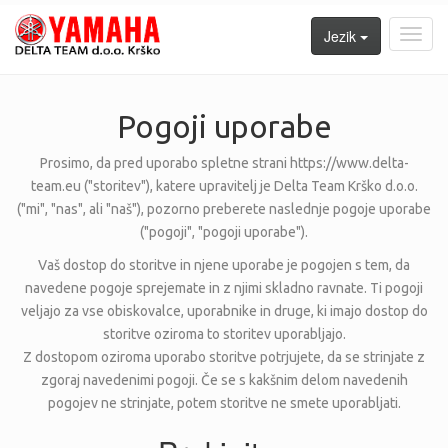
Jezik
Toggl
navig
Pogoji uporabe
Prosimo, da pred uporabo spletne strani https://www.delta-
team.eu ("storitev"), katere upravitelj je Delta Team Krško d.o.o.
("mi", "nas", ali "naš"), pozorno preberete naslednje pogoje uporabe
("pogoji", "pogoji uporabe").
Vaš dostop do storitve in njene uporabe je pogojen s tem, da
navedene pogoje sprejemate in z njimi skladno ravnate. Ti pogoji
veljajo za vse obiskovalce, uporabnike in druge, ki imajo dostop do
storitve oziroma to storitev uporabljajo.
Z dostopom oziroma uporabo storitve potrjujete, da se strinjate z
zgoraj navedenimi pogoji. Če se s kakšnim delom navedenih
pogojev ne strinjate, potem storitve ne smete uporabljati.