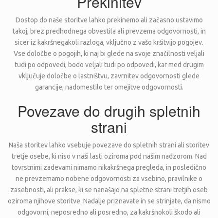
Prekinitev
Dostop do naše storitve lahko prekinemo ali začasno ustavimo
takoj, brez predhodnega obvestila ali prevzema odgovornosti, in
sicer iz kakršnegakoli razloga, vključno z vašo kršitvijo pogojev.
Vse določbe o pogojih, ki naj bi glede na svoje značilnosti veljali
tudi po odpovedi, bodo veljali tudi po odpovedi, kar med drugim
vključuje določbe o lastništvu, zavrnitev odgovornosti glede
garancije, nadomestilo ter omejitve odgovornosti.
Povezave do drugih spletnih
strani
Naša storitev lahko vsebuje povezave do spletnih strani ali storitev
tretje osebe, ki niso v naši lasti oziroma pod našim nadzorom. Nad
tovrstnimi zadevami nimamo nikakršnega pregleda, in posledično
ne prevzemamo nobene odgovornosti za vsebino, pravilnike o
zasebnosti, ali prakse, ki se nanašajo na spletne strani tretjih oseb
oziroma njihove storitve. Nadalje priznavate in se strinjate, da nismo
odgovorni, neposredno ali posredno, za kakršnokoli škodo ali