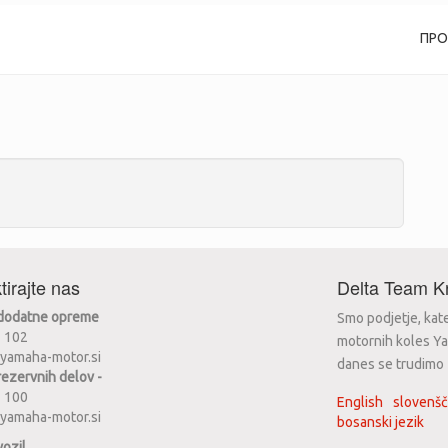
ПР
tirajte nas
Delta Team Kr
 dodatne opreme
Smo podjetje, kat
2 102
motornih koles Ya
yamaha-motor.si
danes se trudimo za
rezervnih delov -
2 100
English
slovenšč
yamaha-motor.si
bosanski jezik
vozil