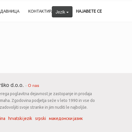
ОДАВНИЦА
КОНТАКТИРАЈТЕ НÉ
Jezik
НАЈАВЕТЕ СЕ
ško d.o.o.
-
O nas
erega poglavitna dejavnost je zastopanje in prodaja
maha. Zgodovina podjetja seže v leto 1990 in vse do
dovoljiti svoje stranke in jim nuditi le najboljše.
ina
hrvatski jezik
srpski
македонски јазик