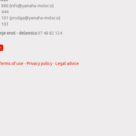
 888 (info@yamaha-motor.si)
1 444
 101 (prodaja@yamaha-motor.si)
2 103
anje enot - delavnica
07 48 82 124
Terms of use
-
Privacy policy
-
Legal advice