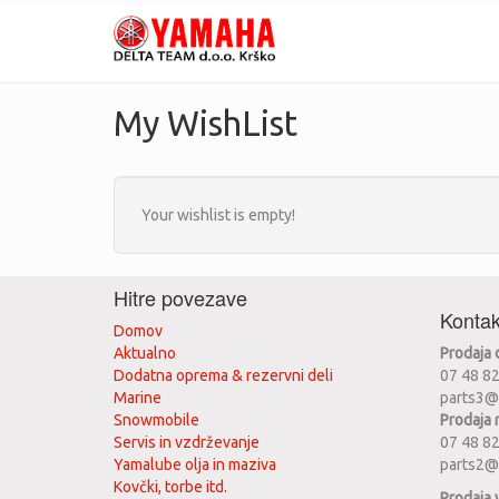
My WishList
Your wishlist is empty!
Hitre povezave
Kontak
Domov
Aktualno
Prodaja
Dodatna oprema & rezervni deli
07 48 8
Marine
parts3@
Snowmobile
Prodaja 
Servis in vzdrževanje
07 48 8
Yamalube olja in maziva
parts2@
Kovčki, torbe itd.
Prodaja 