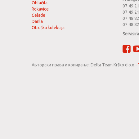
Oblačila
07 49 21
Rokavice
07 49 2
Čelade
07 48 82
Darila
07 48 8
Otroška kolekcija
Servisir
Авторски права и копирање;
Delta Team Krško d.o.o.
-