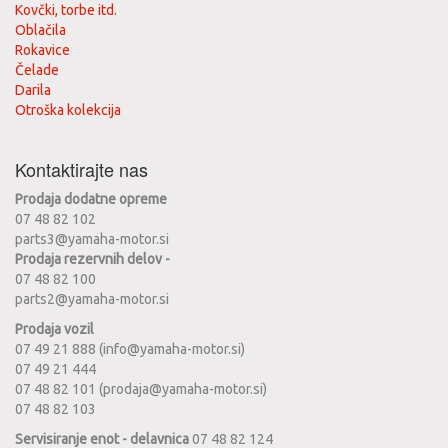
Kovčki, torbe itd.
Oblačila
Rokavice
Čelade
Darila
Otroška kolekcija
Kontaktirajte nas
Prodaja dodatne opreme
07 48 82 102
parts3@yamaha-motor.si
Prodaja rezervnih delov -
07 48 82 100
parts2@yamaha-motor.si
Prodaja vozil
07 49 21 888 (info@yamaha-motor.si)
07 49 21 444
07 48 82 101 (prodaja@yamaha-motor.si)
07 48 82 103
Servisiranje enot - delavnica
07 48 82 124