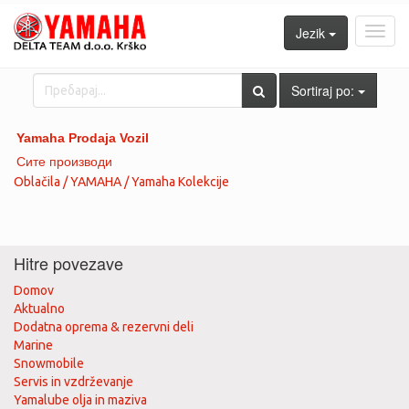
Jezik
Toggl
navig
Sortiraj po:
Yamaha Prodaja Vozil
Сите производи
Oblačila / YAMAHA / Yamaha Kolekcije
Hitre povezave
Domov
Aktualno
Dodatna oprema & rezervni deli
Marine
Snowmobile
Servis in vzdrževanje
Yamalube olja in maziva